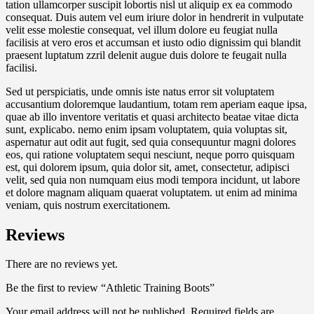
tation ullamcorper suscipit lobortis nisl ut aliquip ex ea commodo
consequat. Duis autem vel eum iriure dolor in hendrerit in vulputate
velit esse molestie consequat, vel illum dolore eu feugiat nulla
facilisis at vero eros et accumsan et iusto odio dignissim qui blandit
praesent luptatum zzril delenit augue duis dolore te feugait nulla
facilisi.
Sed ut perspiciatis, unde omnis iste natus error sit voluptatem
accusantium doloremque laudantium, totam rem aperiam eaque ipsa,
quae ab illo inventore veritatis et quasi architecto beatae vitae dicta
sunt, explicabo. nemo enim ipsam voluptatem, quia voluptas sit,
aspernatur aut odit aut fugit, sed quia consequuntur magni dolores
eos, qui ratione voluptatem sequi nesciunt, neque porro quisquam
est, qui dolorem ipsum, quia dolor sit, amet, consectetur, adipisci
velit, sed quia non numquam eius modi tempora incidunt, ut labore
et dolore magnam aliquam quaerat voluptatem. ut enim ad minima
veniam, quis nostrum exercitationem.
Reviews
There are no reviews yet.
Be the first to review “Athletic Training Boots”
Your email address will not be published.
Required fields are