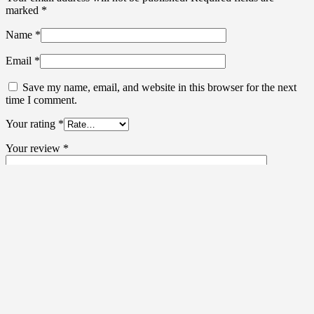
marked
*
Name
*
Email
*
Save my name, email, and website in this browser for the next
time I comment.
Your rating
*
Your review
*
I agree that my submitted data is being collected and stored. For
further details on handling user data, see our
Privacy Policy